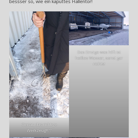
bessser so, wie ein kaputtes Hallentor!
Das Einzige was hilft ist
heißes Wasser, sonst gar
nichts!
Genau das richtige
Werkzeug!!??