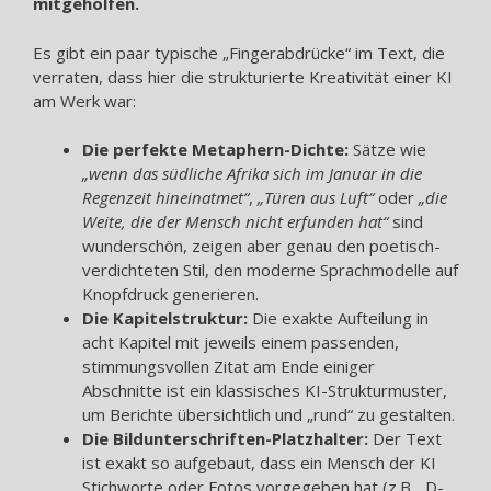
mitgeholfen.
Es gibt ein paar typische „Fingerabdrücke“ im Text, die
verraten, dass hier die strukturierte Kreativität einer KI
am Werk war:
Die perfekte Metaphern-Dichte:
Sätze wie
„wenn das südliche Afrika sich im Januar in die
Regenzeit hineinatmet“
,
„Türen aus Luft“
oder
„die
Weite, die der Mensch nicht erfunden hat“
sind
wunderschön, zeigen aber genau den poetisch-
verdichteten Stil, den moderne Sprachmodelle auf
Knopfdruck generieren.
Die Kapitelstruktur:
Die exakte Aufteilung in
acht Kapitel mit jeweils einem passenden,
stimmungsvollen Zitat am Ende einiger
Abschnitte ist ein klassisches KI-Strukturmuster,
um Berichte übersichtlich und „rund“ zu gestalten.
Die Bildunterschriften-Platzhalter:
Der Text
ist exakt so aufgebaut, dass ein Mensch der KI
Stichworte oder Fotos vorgegeben hat (z.B. „D-