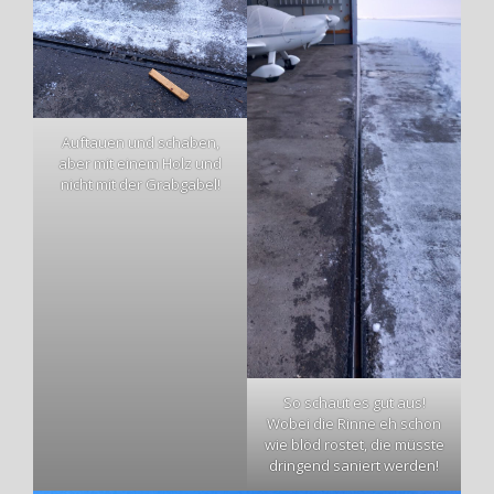
Auftauen und schaben,
aber mit einem Holz und
nicht mit der Grabgabel!
So schaut es gut aus!
Wobei die Rinne eh schon
wie blöd rostet, die müsste
dringend saniert werden!