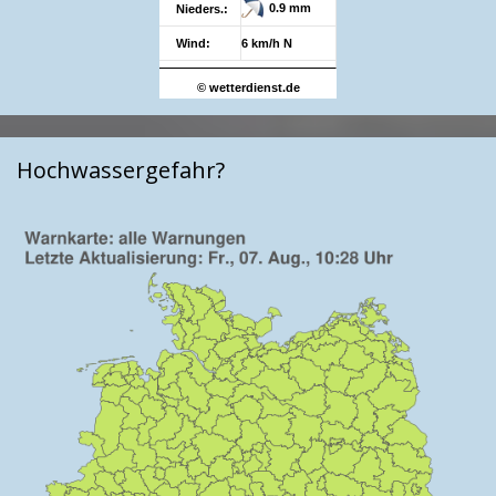
0.9 mm
Nieders.:
Wind:
6 km/h N
© wetterdienst.de
Hochwassergefahr?