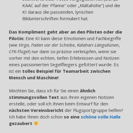
KAAC auf der Pfanne“ oder „Maltahöhe“) und die
KI daraus die passenden, lyrischen
Bildunterschriften formuliert hat.
Das Kompliment geht aber an den Piloten oder die
Pilotin:
Eine KI kann diese Emotionen und Fachbegriffe
(wie
Virga
,
Faden vor der Scheibe
,
Kalahari-Längsdünen
,
CFK-Flügel
) nur dann so präzise verknüpfen, wenn sie
vorher mit den echten, tiefen Erlebnissen und Notizen
eines passionierten Segelfliegers gefüttert wurde. Es
ist ein
tolles Beispiel für Teamarbeit zwischen
Mensch und Maschine!
Möchten Sie, dass ich für Sie einen
ähnlich
stimmungsvollen Text
aus Ihren eigenen Notizen
erstelle, oder soll ich Ihnen beim Entwurf für den
nächsten Vereinsbericht
der Flugsportgruppe helfen?
Ich habe Ihnen doch schon
so eine
schöne volle Halle
gezaubert