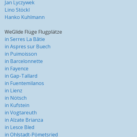
Jan Lyczywek
Lino Stöckl
Hanko Kuhlmann
WeGlide Flüge Flugplätze
in Serres La Bâtie
in Aspres sur Buech
in Puimoisson
in Barcelonnette
in Fayence
in Gap-Tallard
in Fuentemilanos
in Lienz
in Nötsch
in Kufstein
in Vogtareuth
in Alzate Brianza
in Lesce Bled
in Ohlstadt-Pömetsried