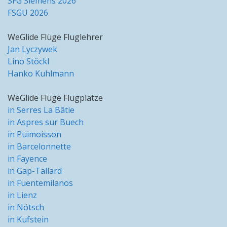
SFG Siemens 2026
FSGU 2026
WeGlide Flüge Fluglehrer
Jan Lyczywek
Lino Stöckl
Hanko Kuhlmann
WeGlide Flüge Flugplätze
in Serres La Bâtie
in Aspres sur Buech
in Puimoisson
in Barcelonnette
in Fayence
in Gap-Tallard
in Fuentemilanos
in Lienz
in Nötsch
in Kufstein