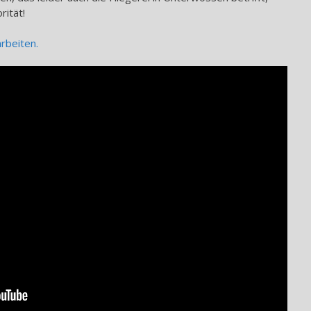
rität!
rbeiten.