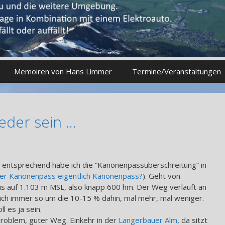
Memoiren von Hans Limmer
Termine/Veranstaltungen
eder sein …
, entsprechend habe ich die “Kanonenpassüberschreitung” in
er Kanonenpass eigentlich Kanonenpass?
). Geht von
is auf 1.103 m MSL, also knapp 600 hm. Der Weg verläuft an
sich immer so um die 10-15 % dahin, mal mehr, mal weniger.
l es ja sein.
roblem, guter Weg. Einkehr in der
Langerbauer Alm
, da sitzt