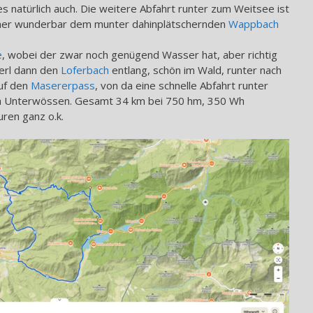
s natürlich auch. Die weitere Abfahrt runter zum Weitsee ist
mer wunderbar dem munter dahinplätschernden
Wappbach
e
, wobei der zwar noch genügend Wasser hat, aber richtig
terl dann den
Loferbach
entlang, schön im Wald, runter nach
auf den
Masererpass
, von da eine schnelle Abfahrt runter
h Unterwössen. Gesamt 34 km bei 750 hm, 350 Wh
ren ganz o.k.