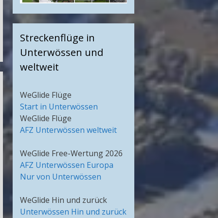
Streckenflüge in
Unterwössen und
weltweit
WeGlide Flüge
Start in Unterwössen
WeGlide Flüge
AFZ Unterwössen weltweit
WeGlide Free-Wertung 2026
AFZ Unterwössen Europa
Nur von Unterwössen
WeGlide Hin und zurück
Unterwössen Hin und zurück