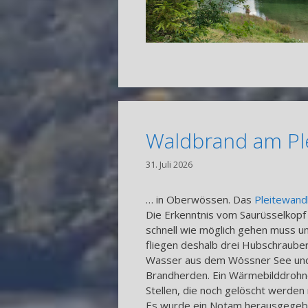
Waldbrand am Pl
31. Juli 2026
… in Oberwössen. Das
Pleitewand
Die Erkenntnis vom Saurüsselkopf
schnell wie möglich gehen muss un
fliegen deshalb drei Hubschrauber
Wasser aus dem Wössner See und 
Brandherden. Ein Wärmebilddrohne
Stellen, die noch gelöscht werden
Es wurde ein Notam herausgegeben,