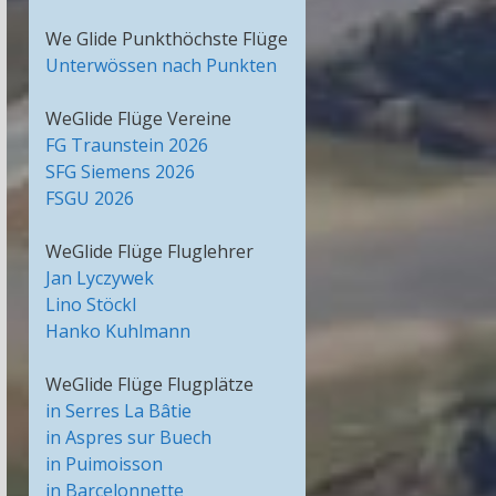
We Glide Punkthöchste Flüge
Unterwössen nach Punkten
WeGlide Flüge Vereine
FG Traunstein 2026
SFG Siemens 2026
FSGU 2026
WeGlide Flüge Fluglehrer
Jan Lyczywek
Lino Stöckl
Hanko Kuhlmann
WeGlide Flüge Flugplätze
in Serres La Bâtie
in Aspres sur Buech
in Puimoisson
in Barcelonnette