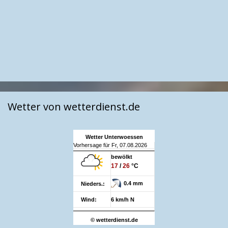
Wetter von wetterdienst.de
Wetter Unterwoessen
Vorhersage für Fr, 07.08.2026
bewölkt
17
/
26
°C
0.4 mm
Nieders.:
Wind:
6 km/h N
© wetterdienst.de