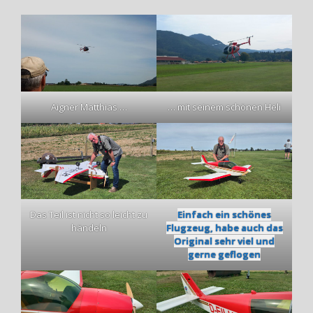
Aigner Matthias …
… mit seinem schönen Heli
Das Teil ist nicht so leicht zu
Einfach ein schönes
händeln
Flugzeug, habe auch das
Original sehr viel und
gerne geflogen