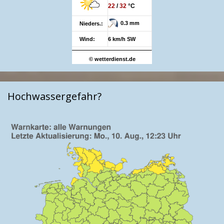
22
/
32
°C
0.3 mm
Nieders.:
Wind:
6 km/h SW
© wetterdienst.de
Hochwassergefahr?