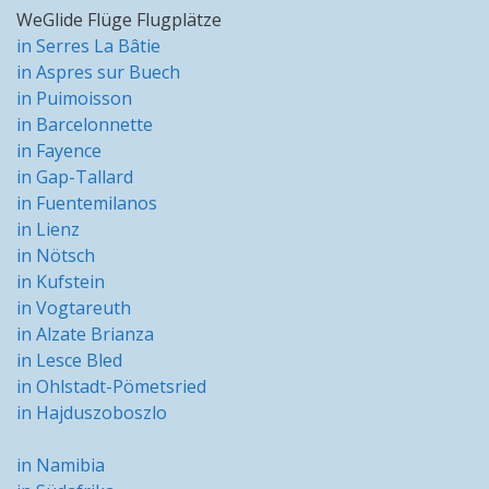
WeGlide Flüge Flugplätze
in Serres La Bâtie
in Aspres sur Buech
in Puimoisson
in Barcelonnette
in Fayence
in Gap-Tallard
in Fuentemilanos
in Lienz
in Nötsch
in Kufstein
in Vogtareuth
in Alzate Brianza
in Lesce Bled
in Ohlstadt-Pömetsried
in Hajduszoboszlo
in Namibia