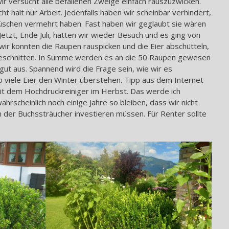
ir versucht alle befallenen Zweige einfach rauszuzwicken.
cht halt nur Arbeit. Jedenfalls haben wir scheinbar verhindert,
Büschen vermehrt haben. Fast haben wir geglaubt sie wären
Jetzt, Ende Juli, hatten wir wieder Besuch und es ging von
wir konnten die Raupen rauspicken und die Eier abschütteln,
eschnitten. In Summe werden es an die 50 Raupen gewesen
ut aus. Spannend wird die Frage sein, wie wir es
 viele Eier den Winter überstehen. Tipp aus dem Internet
mit dem Hochdruckreiniger im Herbst. Das werde ich
rscheinlich noch einige Jahre so bleiben, dass wir nicht
 der Buchssträucher investieren müssen. Für Renter sollte