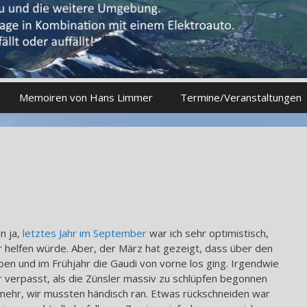
Memoiren von Hans Limmer
Termine/Veranstaltungen
n ja,
letztes Jahr im September
war ich sehr optimistisch,
 helfen würde. Aber, der März hat gezeigt, dass über den
ben und im Frühjahr die Gaudi von vorne los ging. Irgendwie
 verpasst, als die Zünsler massiv zu schlüpfen begonnen
 mehr, wir mussten händisch ran. Etwas rückschneiden war