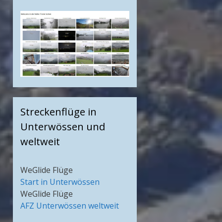
Streckenflüge in
Unterwössen und
weltweit
WeGlide Flüge
Start in Unterwössen
WeGlide Flüge
AFZ Unterwössen weltweit