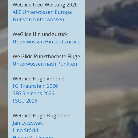
WeGlide Free-Wertung 2026
AFZ Unterwössen Europa
Nur von Unterwössen
WeGlide Hin und zurück
Unterwössen Hin und zurück
We Glide Punkthöchste Flüge
Unterwössen nach Punkten
WeGlide Flüge Vereine
FG Traunstein 2026
SFG Siemens 2026
FSGU 2026
WeGlide Flüge Fluglehrer
Jan Lyczywek
Lino Stöckl
Hanko Kuhlmann