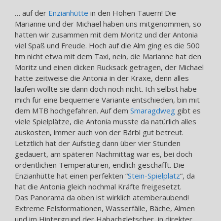
… auf der
Enzianhütte
in den Hohen Tauern! Die
Marianne und der Michael haben uns mitgenommen, so
hatten wir zusammen mit dem Moritz und der Antonia
viel Spaß und Freude. Hoch auf die Alm ging es die 500
hm nicht etwa mit dem Taxi, nein, die Marianne hat den
Moritz und einen dicken Rucksack getragen, der Michael
hatte zeitweise die Antonia in der Kraxe, denn alles
laufen wollte sie dann doch noch nicht. Ich selbst habe
mich für eine bequemere Variante entschieden, bin mit
dem MTB hochgefahren. Auf dem
Smaragdweg
gibt es
viele Spielplätze, die Antonia musste da natürlich alles
auskosten, immer auch von der Bärbl gut betreut.
Letztlich hat der Aufstieg dann über vier Stunden
gedauert, am späteren Nachmittag war es, bei doch
ordentlichen Temperaturen, endlich geschafft. Die
Enzianhütte hat einen perfekten “
Stein-Spielplatz
“, da
hat die Antonia gleich nochmal Kräfte freigesetzt.
Das Panorama da oben ist wirklich atemberaubend!
Extreme Felsformationen, Wasserfälle, Bäche, Almen
und im Hintergrund der Habachgletscher, in direkter