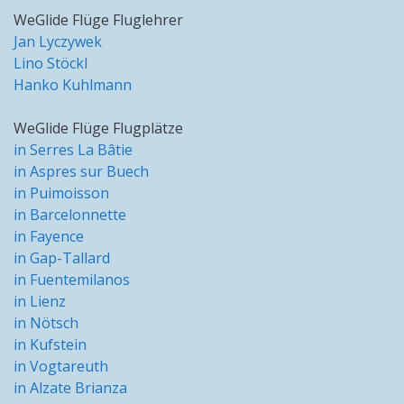
WeGlide Flüge Fluglehrer
Jan Lyczywek
Lino Stöckl
Hanko Kuhlmann
WeGlide Flüge Flugplätze
in Serres La Bâtie
in Aspres sur Buech
in Puimoisson
in Barcelonnette
in Fayence
in Gap-Tallard
in Fuentemilanos
in Lienz
in Nötsch
in Kufstein
in Vogtareuth
in Alzate Brianza