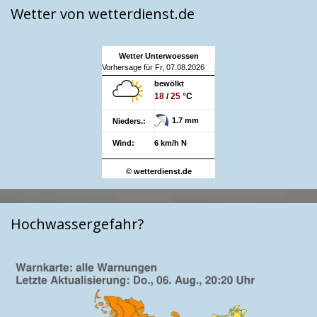
Wetter von wetterdienst.de
Wetter Unterwoessen
Vorhersage für Fr, 07.08.2026
bewölkt
18
/
25
°C
1.7 mm
Nieders.:
Wind:
6 km/h N
© wetterdienst.de
Hochwassergefahr?