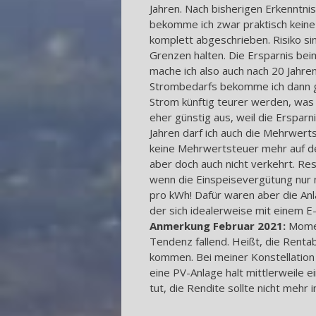
Jahren. Nach bisherigen Erkenntnis
bekomme ich zwar praktisch keine 
komplett abgeschrieben. Risiko sind
Grenzen halten. Die Ersparnis be
mache ich also auch nach 20 Jahre
Strombedarfs bekomme ich dann gra
Strom künftig teurer werden, was s
eher günstig aus, weil die Erspar
Jahren darf ich auch die Mehrwer
keine Mehrwertsteuer mehr auf den
aber doch auch nicht verkehrt. Re
wenn die Einspeisevergütung nur m
pro kWh! Dafür waren aber die Anla
der sich idealerweise mit einem E-
Anmerkung Februar 2021:
Momen
Tendenz fallend. Heißt, die Rent
kommen. Bei meiner Konstellation 
eine PV-Anlage halt mittlerweile 
tut, die Rendite sollte nicht mehr