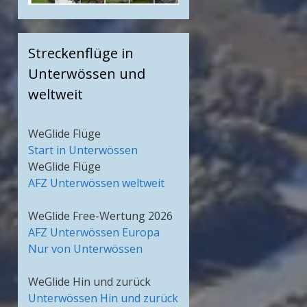
Streckenflüge in
Unterwössen und
weltweit
WeGlide Flüge
Start in Unterwössen
WeGlide Flüge
AFZ Unterwössen weltweit
WeGlide Free-Wertung 2026
AFZ Unterwössen Europa
Nur von Unterwössen
WeGlide Hin und zurück
Unterwössen Hin und zurück