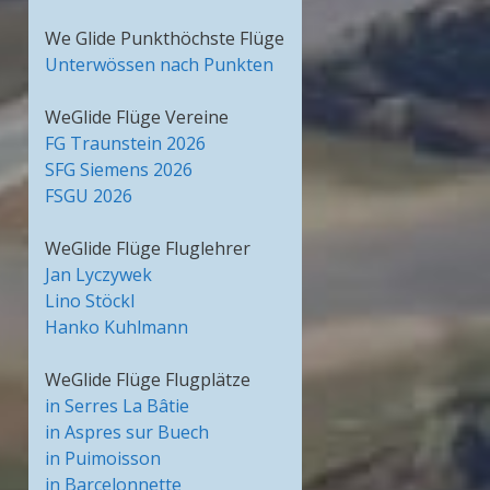
We Glide Punkthöchste Flüge
Unterwössen nach Punkten
WeGlide Flüge Vereine
FG Traunstein 2026
SFG Siemens 2026
FSGU 2026
WeGlide Flüge Fluglehrer
Jan Lyczywek
Lino Stöckl
Hanko Kuhlmann
WeGlide Flüge Flugplätze
in Serres La Bâtie
in Aspres sur Buech
in Puimoisson
in Barcelonnette