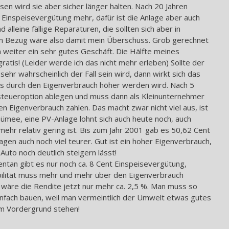
sen wird sie aber sicher länger halten. Nach 20 Jahren
Einspeisevergütung mehr, dafür ist die Anlage aber auch
 alleine fällige Reparaturen, die sollten sich aber in
im Bezug wäre also damit mein Überschuss. Grob gerechnet
n weiter ein sehr gutes Geschäft. Die Hälfte meines
tis! (Leider werde ich das nicht mehr erleben) Sollte der
ehr wahrscheinlich der Fall sein wird, dann wirkt sich das
nis durch den Eigenverbrauch höher werden wird. Nach 5
tsteueroption ablegen und muss dann als Kleinunternehmer
 Eigenverbrauch zahlen. Das macht zwar nicht viel aus, ist
sümee, eine PV-Anlage lohnt sich auch heute noch, auch
ehr relativ gering ist. Bis zum Jahr 2001 gab es 50,62 Cent
gen auch noch viel teurer. Gut ist ein hoher Eigenverbrauch,
Auto noch deutlich steigern lässt!
tan gibt es nur noch ca. 8 Cent Einspeisevergütung,
abilität muss mehr und mehr über den Eigenverbrauch
wäre die Rendite jetzt nur mehr ca. 2,5 %. Man muss so
einfach bauen, weil man vermeintlich der Umwelt etwas gutes
 im Vordergrund stehen!