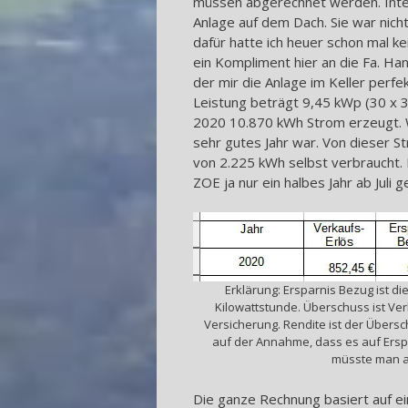
müssen abgerechnet werden. Inter
Anlage auf dem Dach. Sie war nicht
dafür hatte ich heuer schon mal kei
ein Kompliment hier an die Fa. Ha
der mir die Anlage im Keller perfe
Leistung beträgt 9,45 kWp (30 x 3
2020 10.870 kWh Strom erzeugt. 
sehr gutes Jahr war. Von dieser 
von 2.225 kWh selbst verbraucht. 
ZOE ja nur ein halbes Jahr ab Juli 
Erklärung: Ersparnis Bezug ist di
Kilowattstunde. Überschuss ist Ve
Versicherung. Rendite ist der Übers
auf der Annahme, dass es auf Erspa
müsste man a
Die ganze Rechnung basiert auf e