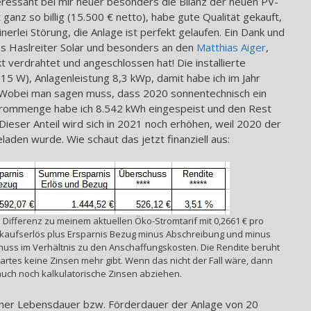
essant bei mir heuer besonders die Bilanz der neuen PV-
 ganz so billig (15.500 € netto), habe gute Qualität gekauft,
nerlei Störung, die Anlage ist perfekt gelaufen. Ein Dank und
ns Haslreiter Solar und besonders an den
Matthias Aiger
,
kt verdrahtet und angeschlossen hat! Die installierte
15 W), Anlagenleistung 8,3 kWp, damit habe ich im Jahr
Wobei man sagen muss, dass 2020 sonnentechnisch ein
Strommenge habe ich 8.542 kWh eingespeist und den Rest
Dieser Anteil wird sich in 2021 noch erhöhen, weil 2020 der
geladen wurde. Wie schaut das jetzt finanziell aus:
e Differenz zu meinem aktuellen Öko-Stromtarif mit 0,2661 € pro
rkaufserlös plus Ersparnis Bezug minus Abschreibung und minus
chuss im Verhältnis zu den Anschaffungskosten. Die Rendite beruht
rtes keine Zinsen mehr gibt. Wenn das nicht der Fall wäre, dann
uch noch kalkulatorische Zinsen abziehen.
iner Lebensdauer bzw. Förderdauer der Anlage von 20