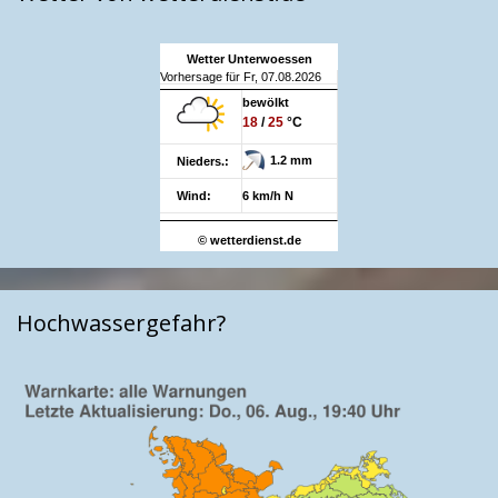
Wetter Unterwoessen
Vorhersage für Fr, 07.08.2026
bewölkt
18
/
25
°C
1.2 mm
Nieders.:
Wind:
6 km/h N
© wetterdienst.de
Hochwassergefahr?