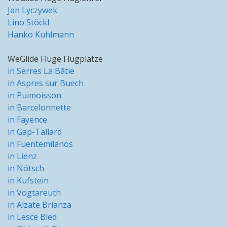
Jan Lyczywek
Lino Stöckl
Hanko Kuhlmann
WeGlide Flüge Flugplätze
in Serres La Bâtie
in Aspres sur Buech
in Puimoisson
in Barcelonnette
in Fayence
in Gap-Tallard
in Fuentemilanos
in Lienz
in Nötsch
in Kufstein
in Vogtareuth
in Alzate Brianza
in Lesce Bled