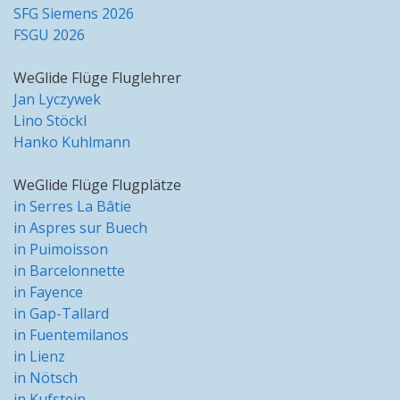
SFG Siemens 2026
FSGU 2026
WeGlide Flüge Fluglehrer
Jan Lyczywek
Lino Stöckl
Hanko Kuhlmann
WeGlide Flüge Flugplätze
in Serres La Bâtie
in Aspres sur Buech
in Puimoisson
in Barcelonnette
in Fayence
in Gap-Tallard
in Fuentemilanos
in Lienz
in Nötsch
in Kufstein