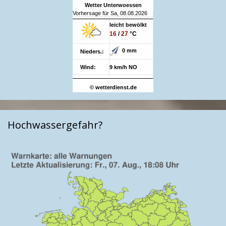
Wetter Unterwoessen
Vorhersage für Sa, 08.08.2026
leicht bewölkt
16
/
27
°C
0 mm
Nieders.:
Wind:
9 km/h NO
© wetterdienst.de
Hochwassergefahr?