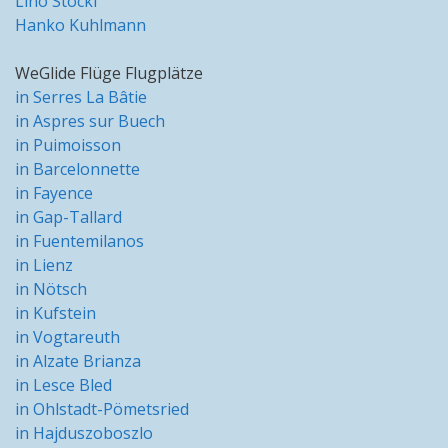
Lino Stöckl
Hanko Kuhlmann
WeGlide Flüge Flugplätze
in Serres La Bâtie
in Aspres sur Buech
in Puimoisson
in Barcelonnette
in Fayence
in Gap-Tallard
in Fuentemilanos
in Lienz
in Nötsch
in Kufstein
in Vogtareuth
in Alzate Brianza
in Lesce Bled
in Ohlstadt-Pömetsried
in Hajduszoboszlo