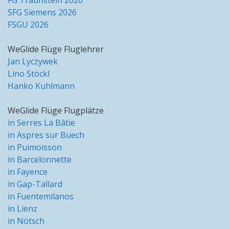
FG Traunstein 2026
SFG Siemens 2026
FSGU 2026
WeGlide Flüge Fluglehrer
Jan Lyczywek
Lino Stöckl
Hanko Kuhlmann
WeGlide Flüge Flugplätze
in Serres La Bâtie
in Aspres sur Buech
in Puimoisson
in Barcelonnette
in Fayence
in Gap-Tallard
in Fuentemilanos
in Lienz
in Nötsch