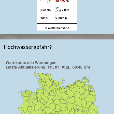
18
/
25
°C
2 mm
Nieders.:
Wind:
6 km/h N
© wetterdienst.de
Hochwassergefahr?