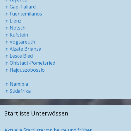
in Gap-Tallard
in Fuentemilanos
in Lienz
in Nötsch
in Kufstein
in Vogtareuth
in Alzate Brianza
in Lesce Bled
in Ohlstadt-Pömetsried
in Hajduszoboszlo
in Namibia
in Südafrika
Startliste Unterwössen
Aktuelle Startliste von heute und früher