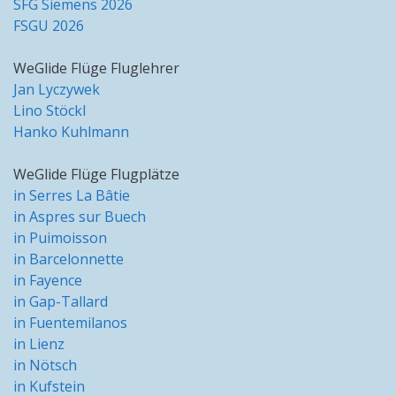
SFG Siemens 2026
FSGU 2026
WeGlide Flüge Fluglehrer
Jan Lyczywek
Lino Stöckl
Hanko Kuhlmann
WeGlide Flüge Flugplätze
in Serres La Bâtie
in Aspres sur Buech
in Puimoisson
in Barcelonnette
in Fayence
in Gap-Tallard
in Fuentemilanos
in Lienz
in Nötsch
in Kufstein