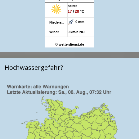
heiter
17
/
28
°C
0 mm
Nieders.:
Wind:
9 km/h NO
© wetterdienst.de
Hochwassergefahr?