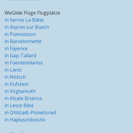
WeGlide Flüge Flugplätze
in Serres La Bâtie
in Aspres sur Buech
in Puimoisson
in Barcelonnette
in Fayence
in Gap-Tallard
in Fuentemilanos
in Lienz
in Nötsch
in Kufstein
in Vogtareuth
in Alzate Brianza
in Lesce Bled
in Ohlstadt-Pömetsried
in Hajduszoboszlo