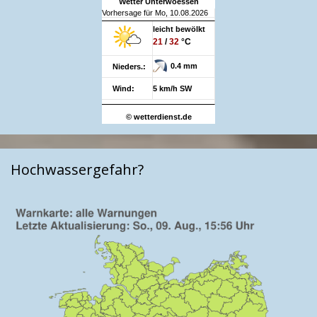
Wetter Unterwoessen
Vorhersage für Mo, 10.08.2026
leicht bewölkt
21
/
32
°C
0.4 mm
Nieders.:
Wind:
5 km/h SW
© wetterdienst.de
Hochwassergefahr?