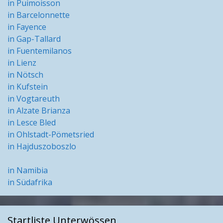
in Puimoisson
in Barcelonnette
in Fayence
in Gap-Tallard
in Fuentemilanos
in Lienz
in Nötsch
in Kufstein
in Vogtareuth
in Alzate Brianza
in Lesce Bled
in Ohlstadt-Pömetsried
in Hajduszoboszlo
in Namibia
in Südafrika
Startliste Unterwössen