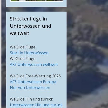
Streckenflüge in
Unterwössen und
weltweit
WeGlide Flüge
Start in Unterwössen
WeGlide Flüge
AFZ Unterwössen weltweit
WeGlide Free-Wertung 2026
AFZ Unterwössen Europa
Nur von Unterwössen
WeGlide Hin und zurück
Unterwössen Hin und zurück