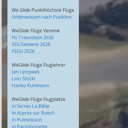
We Glide Punkthöchste Flüge
Unterwössen nach Punkten
WeGlide Flüge Vereine
FG Traunstein 2026
SFG Siemens 2026
FSGU 2026
WeGlide Flüge Fluglehrer
Jan Lyczywek
Lino Stöckl
Hanko Kuhlmann
WeGlide Flüge Flugplätze
in Serres La Bâtie
in Aspres sur Buech
in Puimoisson
in Barcelonnette