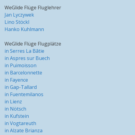
WeGlide Flüge Fluglehrer
Jan Lyczywek
Lino Stöckl
Hanko Kuhlmann
WeGlide Flüge Flugplätze
in Serres La Bâtie
in Aspres sur Buech
in Puimoisson
in Barcelonnette
in Fayence
in Gap-Tallard
in Fuentemilanos
in Lienz
in Nötsch
in Kufstein
in Vogtareuth
in Alzate Brianza