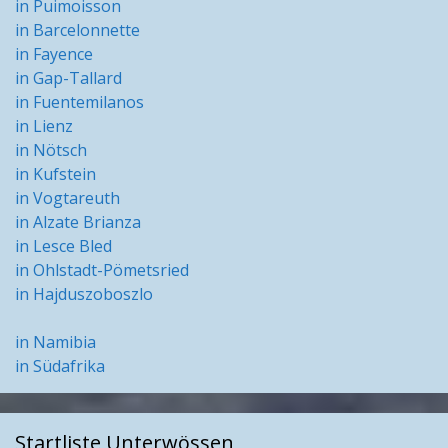
in Puimoisson
in Barcelonnette
in Fayence
in Gap-Tallard
in Fuentemilanos
in Lienz
in Nötsch
in Kufstein
in Vogtareuth
in Alzate Brianza
in Lesce Bled
in Ohlstadt-Pömetsried
in Hajduszoboszlo
in Namibia
in Südafrika
Startliste Unterwössen