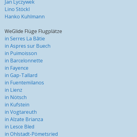
Jan Lyczywek
Lino Stöckl
Hanko Kuhlmann
WeGlide Flüge Flugplätze
in Serres La Bâtie
in Aspres sur Buech
in Puimoisson
in Barcelonnette
in Fayence
in Gap-Tallard
in Fuentemilanos
in Lienz
in Nötsch
in Kufstein
in Vogtareuth
in Alzate Brianza
in Lesce Bled
in Ohlstadt-Pömetsried