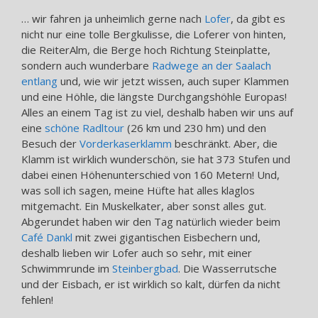
… wir fahren ja unheimlich gerne nach
Lofer
, da gibt es
nicht nur eine tolle Bergkulisse, die Loferer von hinten,
die ReiterAlm, die Berge hoch Richtung Steinplatte,
sondern auch wunderbare
Radwege an der Saalach
entlang
und, wie wir jetzt wissen, auch super Klammen
und eine Höhle, die längste Durchgangshöhle Europas!
Alles an einem Tag ist zu viel, deshalb haben wir uns auf
eine
schöne Radltour
(26 km und 230 hm) und den
Besuch der
Vorderkaserklamm
beschränkt. Aber, die
Klamm ist wirklich wunderschön, sie hat 373 Stufen und
dabei einen Höhenunterschied von 160 Metern! Und,
was soll ich sagen, meine Hüfte hat alles klaglos
mitgemacht. Ein Muskelkater, aber sonst alles gut.
Abgerundet haben wir den Tag natürlich wieder beim
Café Dankl
mit zwei gigantischen Eisbechern und,
deshalb lieben wir Lofer auch so sehr, mit einer
Schwimmrunde im
Steinbergbad
. Die Wasserrutsche
und der Eisbach, er ist wirklich so kalt, dürfen da nicht
fehlen!