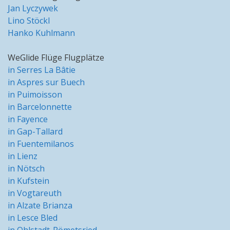
Jan Lyczywek
Lino Stöckl
Hanko Kuhlmann
WeGlide Flüge Flugplätze
in Serres La Bâtie
in Aspres sur Buech
in Puimoisson
in Barcelonnette
in Fayence
in Gap-Tallard
in Fuentemilanos
in Lienz
in Nötsch
in Kufstein
in Vogtareuth
in Alzate Brianza
in Lesce Bled
in Ohlstadt-Pömetsried