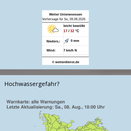
Wetter Unterwoessen
Vorhersage für So, 09.08.2026
leicht bewölkt
17
/
32
°C
0 mm
Nieders.:
Wind:
7 km/h N
© wetterdienst.de
Hochwassergefahr?