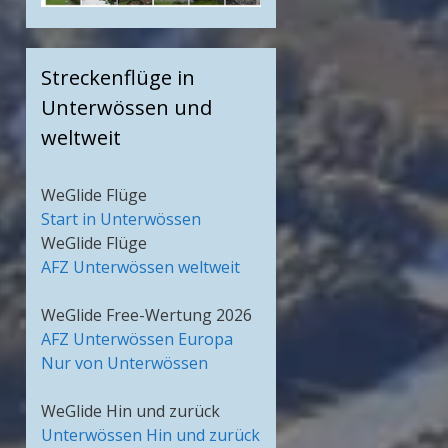
Streckenflüge in
Unterwössen und
weltweit
WeGlide Flüge
Start in Unterwössen
WeGlide Flüge
AFZ Unterwössen weltweit
WeGlide Free-Wertung 2026
AFZ Unterwössen Europa
Nur von Unterwössen
WeGlide Hin und zurück
Unterwössen Hin und zurück