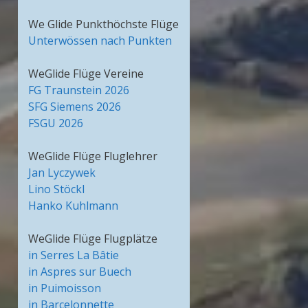
We Glide Punkthöchste Flüge
Unterwössen nach Punkten
WeGlide Flüge Vereine
FG Traunstein 2026
SFG Siemens 2026
FSGU 2026
WeGlide Flüge Fluglehrer
Jan Lyczywek
Lino Stöckl
Hanko Kuhlmann
WeGlide Flüge Flugplätze
in Serres La Bâtie
in Aspres sur Buech
in Puimoisson
in Barcelonnette