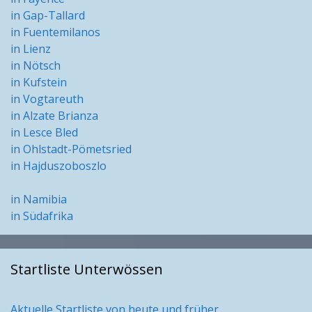
in Gap-Tallard
in Fuentemilanos
in Lienz
in Nötsch
in Kufstein
in Vogtareuth
in Alzate Brianza
in Lesce Bled
in Ohlstadt-Pömetsried
in Hajduszoboszlo
in Namibia
in Südafrika
Startliste Unterwössen
Aktuelle Startliste von heute und früher