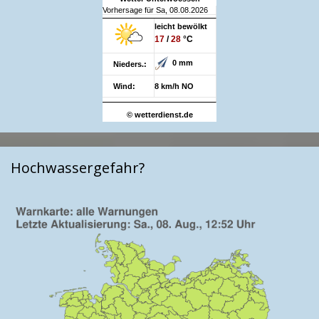
Vorhersage für Sa, 08.08.2026
leicht bewölkt
17
/
28
°C
0 mm
Nieders.:
Wind:
8 km/h NO
© wetterdienst.de
Hochwassergefahr?