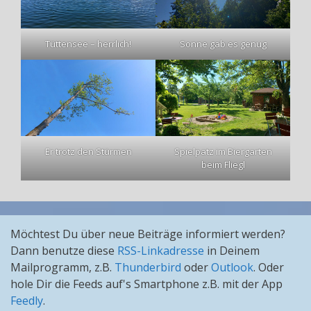
Tüttensee – herrlich!
Sonne gab es genug
Er trotz den Stürmen
Spielpatz im Biergarten
beim Fliegl
Möchtest Du über neue Beiträge informiert werden?
Dann benutze diese
RSS-Linkadresse
in Deinem
Mailprogramm, z.B.
Thunderbird
oder
Outlook
. Oder
hole Dir die Feeds auf's Smartphone z.B. mit der App
Feedly
.