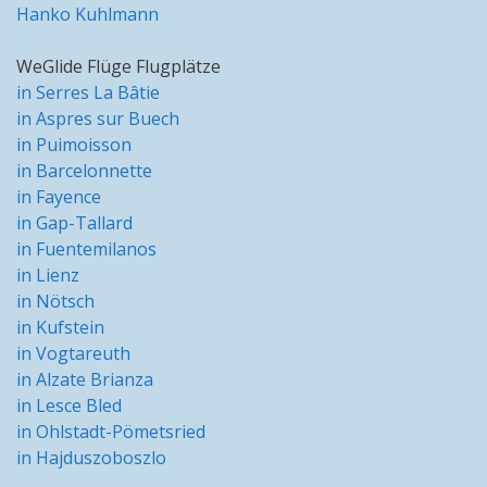
Hanko Kuhlmann
WeGlide Flüge Flugplätze
in Serres La Bâtie
in Aspres sur Buech
in Puimoisson
in Barcelonnette
in Fayence
in Gap-Tallard
in Fuentemilanos
in Lienz
in Nötsch
in Kufstein
in Vogtareuth
in Alzate Brianza
in Lesce Bled
in Ohlstadt-Pömetsried
in Hajduszoboszlo