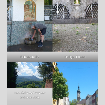
Primusquelle
Heiliger Primus
Hochfelln mal von der
anderen Seite