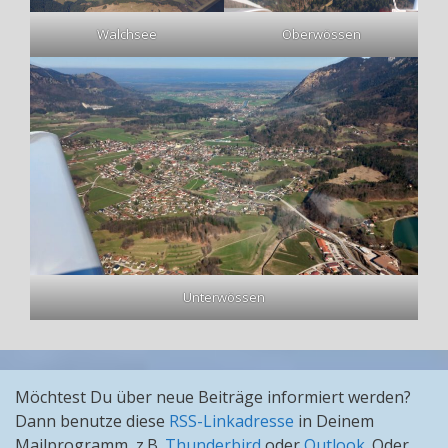
Walchsee
Oberwössen
Unterwössen
Möchtest Du über neue Beiträge informiert werden?
Dann benutze diese
RSS-Linkadresse
in Deinem
Mailprogramm, z.B.
Thunderbird
oder
Outlook
. Oder