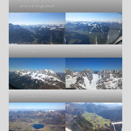
sehr gut, die Bärbl war da
und war begeistert!
Pillersee
Kitzbüheler Horn
Wilder Kaiser
Elmauer Tor