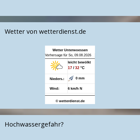
Wetter von wetterdienst.de
Wetter Unterwoessen
Vorhersage für So, 09.08.2026
leicht bewölkt
17
/
32
°C
0 mm
Nieders.:
Wind:
6 km/h N
© wetterdienst.de
Hochwassergefahr?