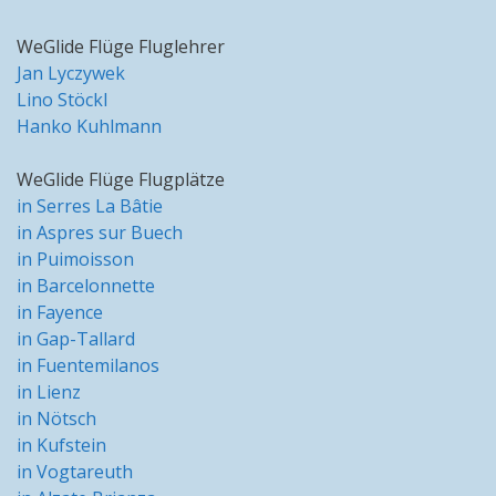
WeGlide Flüge Fluglehrer
Jan Lyczywek
Lino Stöckl
Hanko Kuhlmann
WeGlide Flüge Flugplätze
in Serres La Bâtie
in Aspres sur Buech
in Puimoisson
in Barcelonnette
in Fayence
in Gap-Tallard
in Fuentemilanos
in Lienz
in Nötsch
in Kufstein
in Vogtareuth