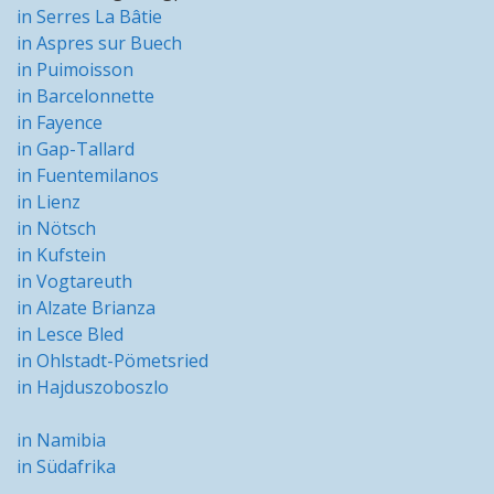
in Serres La Bâtie
in Aspres sur Buech
in Puimoisson
in Barcelonnette
in Fayence
in Gap-Tallard
in Fuentemilanos
in Lienz
in Nötsch
in Kufstein
in Vogtareuth
in Alzate Brianza
in Lesce Bled
in Ohlstadt-Pömetsried
in Hajduszoboszlo
in Namibia
in Südafrika