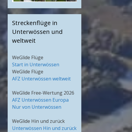
Streckenflüge in
Unterwössen und
weltweit
WeGlide Flüge
Start in Unterwössen
WeGlide Flüge
AFZ Unterwössen weltweit
WeGlide Free-Wertung 2026
AFZ Unterwössen Europa
Nur von Unterwössen
WeGlide Hin und zurück
Unterwössen Hin und zurück