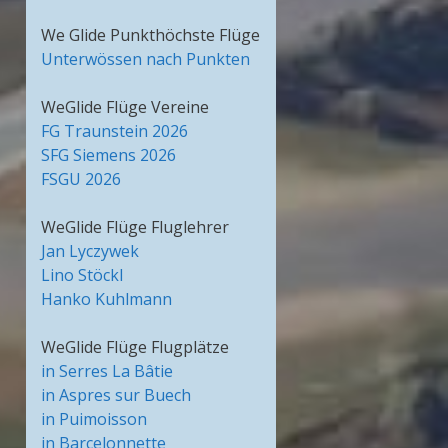
We Glide Punkthöchste Flüge
Unterwössen nach Punkten
WeGlide Flüge Vereine
FG Traunstein 2026
SFG Siemens 2026
FSGU 2026
WeGlide Flüge Fluglehrer
Jan Lyczywek
Lino Stöckl
Hanko Kuhlmann
WeGlide Flüge Flugplätze
in Serres La Bâtie
in Aspres sur Buech
in Puimoisson
in Barcelonnette