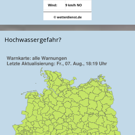
Wind:
9 km/h NO
© wetterdienst.de
Hochwassergefahr?