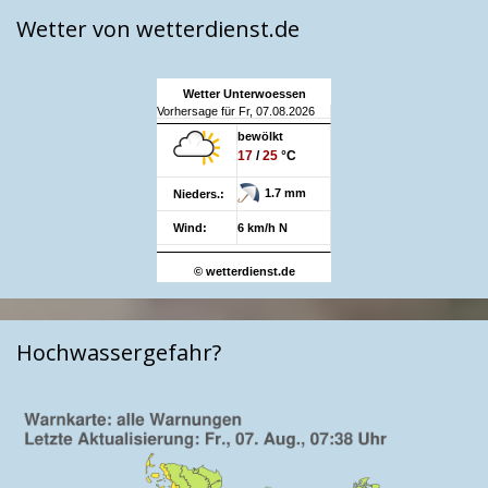
Wetter von wetterdienst.de
Wetter Unterwoessen
Vorhersage für Fr, 07.08.2026
bewölkt
17
/
25
°C
1.7 mm
Nieders.:
Wind:
6 km/h N
© wetterdienst.de
Hochwassergefahr?