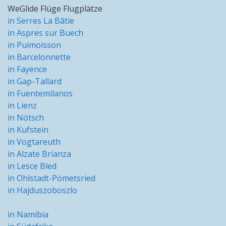
WeGlide Flüge Flugplätze
in Serres La Bâtie
in Aspres sur Buech
in Puimoisson
in Barcelonnette
in Fayence
in Gap-Tallard
in Fuentemilanos
in Lienz
in Nötsch
in Kufstein
in Vogtareuth
in Alzate Brianza
in Lesce Bled
in Ohlstadt-Pömetsried
in Hajduszoboszlo
in Namibia