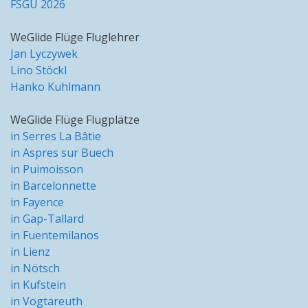
FSGU 2026
WeGlide Flüge Fluglehrer
Jan Lyczywek
Lino Stöckl
Hanko Kuhlmann
WeGlide Flüge Flugplätze
in Serres La Bâtie
in Aspres sur Buech
in Puimoisson
in Barcelonnette
in Fayence
in Gap-Tallard
in Fuentemilanos
in Lienz
in Nötsch
in Kufstein
in Vogtareuth