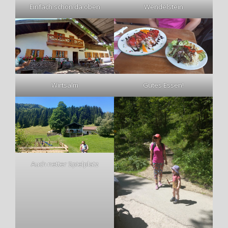
Einfach schön da oben
Wendelstein
Wirtsalm
Gutes Essen!
Auch netter Spielplatz