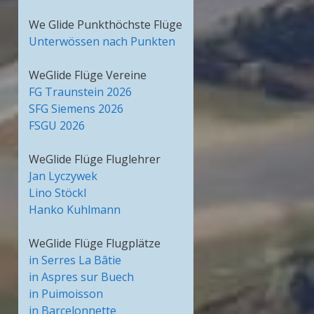
We Glide Punkthöchste Flüge
Unterwössen nach Punkten
WeGlide Flüge Vereine
FG Traunstein 2026
SFG Siemens 2026
FSGU 2026
WeGlide Flüge Fluglehrer
Jan Lyczywek
Lino Stöckl
Hanko Kuhlmann
WeGlide Flüge Flugplätze
in Serres La Bâtie
in Aspres sur Buech
in Puimoisson
in Barcelonnette