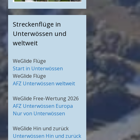
Streckenflüge in
Unterwössen und
weltweit
WeGlide Flüge
Start in Unterwössen
WeGlide Flüge
AFZ Unterwössen weltweit
WeGlide Free-Wertung 2026
AFZ Unterwössen Europa
Nur von Unterwössen
WeGlide Hin und zurück
Unterwössen Hin und zurück