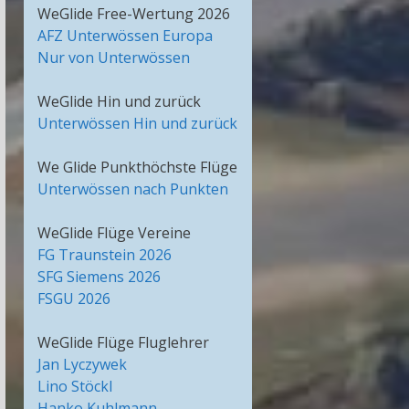
WeGlide Free-Wertung 2026
AFZ Unterwössen Europa
Nur von Unterwössen
WeGlide Hin und zurück
Unterwössen Hin und zurück
We Glide Punkthöchste Flüge
Unterwössen nach Punkten
WeGlide Flüge Vereine
FG Traunstein 2026
SFG Siemens 2026
FSGU 2026
WeGlide Flüge Fluglehrer
Jan Lyczywek
Lino Stöckl
Hanko Kuhlmann