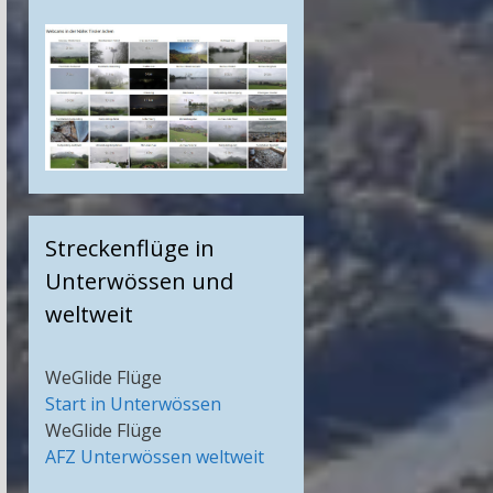
Streckenflüge in
Unterwössen und
weltweit
WeGlide Flüge
Start in Unterwössen
WeGlide Flüge
AFZ Unterwössen weltweit