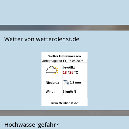
Wetter von wetterdienst.de
Wetter Unterwoessen
Vorhersage für Fr, 07.08.2026
bewölkt
18
/
25
°C
1.2 mm
Nieders.:
Wind:
6 km/h N
© wetterdienst.de
Hochwassergefahr?