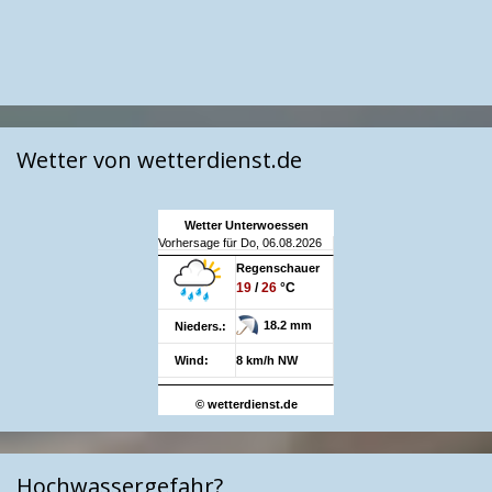
Wetter von wetterdienst.de
Wetter Unterwoessen
Vorhersage für Do, 06.08.2026
Regenschauer
19
/
26
°C
18.2 mm
Nieders.:
Wind:
8 km/h NW
© wetterdienst.de
Hochwassergefahr?