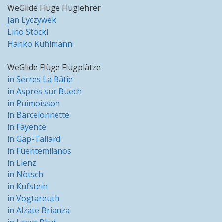
WeGlide Flüge Fluglehrer
Jan Lyczywek
Lino Stöckl
Hanko Kuhlmann
WeGlide Flüge Flugplätze
in Serres La Bâtie
in Aspres sur Buech
in Puimoisson
in Barcelonnette
in Fayence
in Gap-Tallard
in Fuentemilanos
in Lienz
in Nötsch
in Kufstein
in Vogtareuth
in Alzate Brianza