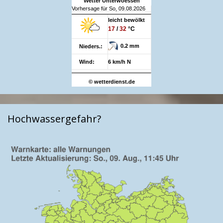
Wetter Unterwoessen
Vorhersage für So, 09.08.2026
leicht bewölkt
17
/
32
°C
0.2 mm
Nieders.:
Wind:
6 km/h N
© wetterdienst.de
Hochwassergefahr?