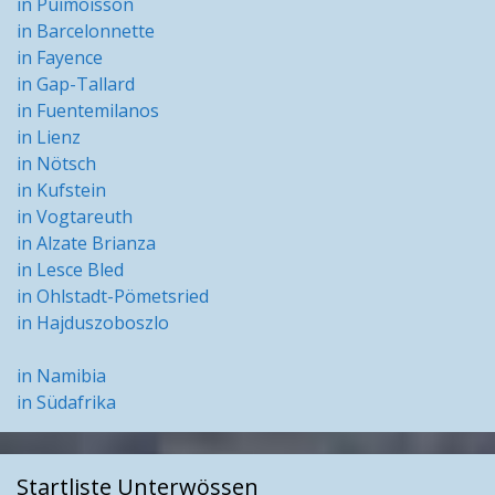
in Puimoisson
in Barcelonnette
in Fayence
in Gap-Tallard
in Fuentemilanos
in Lienz
in Nötsch
in Kufstein
in Vogtareuth
in Alzate Brianza
in Lesce Bled
in Ohlstadt-Pömetsried
in Hajduszoboszlo
in Namibia
in Südafrika
Startliste Unterwössen