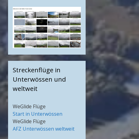
Streckenflüge in
Unterwössen und
weltweit
WeGlide Flüge
Start in Unterwössen
WeGlide Flüge
AFZ Unterwössen weltweit