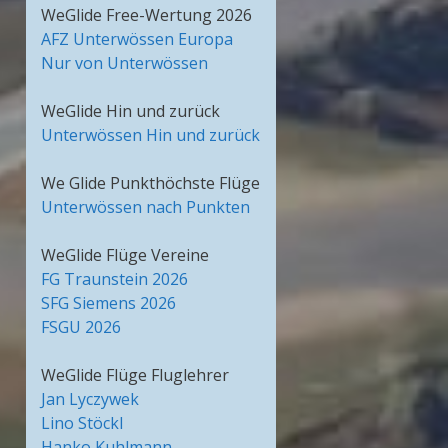
WeGlide Free-Wertung 2026
AFZ Unterwössen Europa
Nur von Unterwössen
WeGlide Hin und zurück
Unterwössen Hin und zurück
We Glide Punkthöchste Flüge
Unterwössen nach Punkten
WeGlide Flüge Vereine
FG Traunstein 2026
SFG Siemens 2026
FSGU 2026
WeGlide Flüge Fluglehrer
Jan Lyczywek
Lino Stöckl
Hanko Kuhlmann