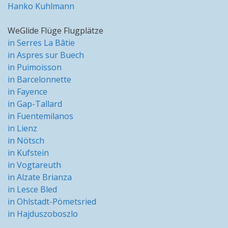
Hanko Kuhlmann
WeGlide Flüge Flugplätze
in Serres La Bâtie
in Aspres sur Buech
in Puimoisson
in Barcelonnette
in Fayence
in Gap-Tallard
in Fuentemilanos
in Lienz
in Nötsch
in Kufstein
in Vogtareuth
in Alzate Brianza
in Lesce Bled
in Ohlstadt-Pömetsried
in Hajduszoboszlo