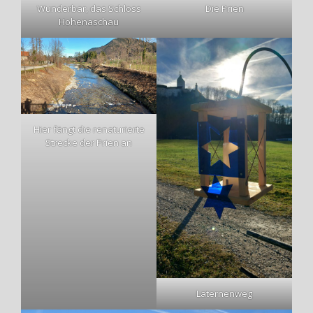
Wunderbar, das
Schloss
Die Prien
Hohenaschau
Hier fängt die
renaturierte
Strecke der Prien
an
Laternenweg