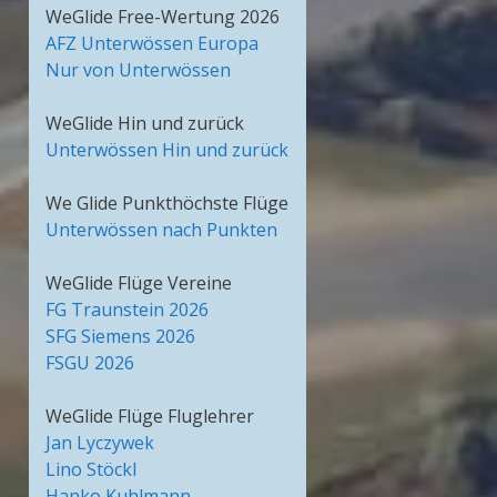
WeGlide Free-Wertung 2026
AFZ Unterwössen Europa
Nur von Unterwössen
WeGlide Hin und zurück
Unterwössen Hin und zurück
We Glide Punkthöchste Flüge
Unterwössen nach Punkten
WeGlide Flüge Vereine
FG Traunstein 2026
SFG Siemens 2026
FSGU 2026
WeGlide Flüge Fluglehrer
Jan Lyczywek
Lino Stöckl
Hanko Kuhlmann