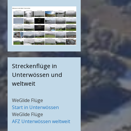
Streckenflüge in
Unterwössen und
weltweit
WeGlide Flüge
Start in Unterwössen
WeGlide Flüge
AFZ Unterwössen weltweit