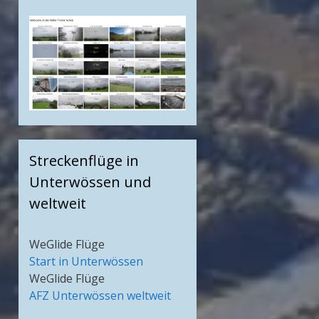
Streckenflüge in
Unterwössen und
weltweit
WeGlide Flüge
Start in Unterwössen
WeGlide Flüge
AFZ Unterwössen weltweit