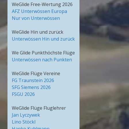
WeGlide Free-Wertung 2026
AFZ Unterwössen Europa
Nur von Unterwössen
WeGlide Hin und zurück
Unterwössen Hin und zurück
We Glide Punkthöchste Flüge
Unterwössen nach Punkten
WeGlide Flüge Vereine
FG Traunstein 2026
SFG Siemens 2026
FSGU 2026
WeGlide Flüge Fluglehrer
Jan Lyczywek
Lino Stöckl
Hanko Kuhlmann