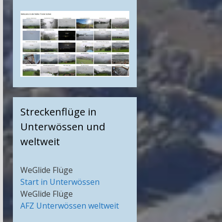
Streckenflüge in
Unterwössen und
weltweit
WeGlide Flüge
Start in Unterwössen
WeGlide Flüge
AFZ Unterwössen weltweit