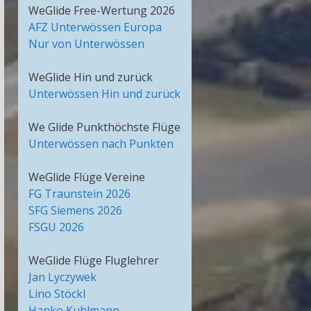
WeGlide Free-Wertung 2026
AFZ Unterwössen Europa
Nur von Unterwössen
WeGlide Hin und zurück
Unterwössen Hin und zurück
We Glide Punkthöchste Flüge
Unterwössen nach Punkten
WeGlide Flüge Vereine
FG Traunstein 2026
SFG Siemens 2026
FSGU 2026
WeGlide Flüge Fluglehrer
Jan Lyczywek
Lino Stöckl
Hanko Kuhlmann