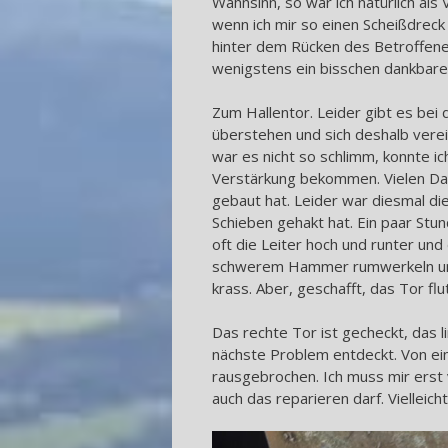
Wahnsinn, so war ich natürlich als
wenn ich mir so einen Scheißdreck 
hinter dem Rücken des Betroffenen
wenigstens ein bisschen dankbare
Zum Hallentor. Leider gibt es be
überstehen und sich deshalb verein
war es nicht so schlimm, konnte i
Verstärkung bekommen. Vielen Dan
gebaut hat. Leider war diesmal d
Schieben gehakt hat. Ein paar Stu
oft die Leiter hoch und runter und 
schwerem Hammer rumwerkeln und 
krass. Aber, geschafft, das Tor fl
Das rechte Tor ist gecheckt, das l
nächste Problem entdeckt. Von ein
rausgebrochen. Ich muss mir erst 
auch das reparieren darf. Vielleicht