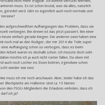
 Vorstand nicht mehr tragbar. Ich könnte verrückt werden,
anhören muss. Es ist schon brutal, was da alles, natürlich
, geredet wird. Gibt es eigentlich auch noch normale und
 Vereine?
i den aufgeschweißten Aufhängungen das Problem, dass sie
zelt verbiegen. Bei dreien ist das jetzt passiert. Bei einer
ch heute einfach gerade biegen. Die anderen zwei haben eine
k noch mal an den Rüdiger, der mir 2014 die Teile super
ie eine Aufhängung schon so verbogen, dass es beim
nden Arbeit waren es deshalb schon. Ich musste doch sehr
dabei möchte ich ja auch nicht runter fallen. Da oben mit
auch noch Löcher ins Eisen bohren, irgendwie schon
utscht wieder wie neu!
inke muss ich mir noch anschauen. Aber, leider habe ich das
er Blechplatte am Hallentor sind ca. 15 Nieten
von den FSGU-Mitgliedern die Erlaubnis einholen, dass ich
 darf ich ja?