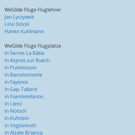
WeGlide Flüge Fluglehrer
Jan Lyczywek
Lino Stöckl
Hanko Kuhlmann
WeGlide Flüge Flugplätze
in Serres La Bâtie
in Aspres sur Buech
in Puimoisson
in Barcelonnette
in Fayence
in Gap-Tallard
in Fuentemilanos
in Lienz
in Nötsch
in Kufstein
in Vogtareuth
in Alzate Brianza