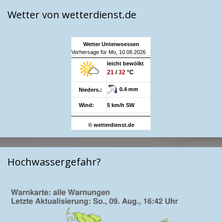
Wetter von wetterdienst.de
Wetter Unterwoessen
Vorhersage für Mo, 10.08.2026
leicht bewölkt
21
/
32
°C
0.4 mm
Nieders.:
Wind:
5 km/h SW
© wetterdienst.de
Hochwassergefahr?