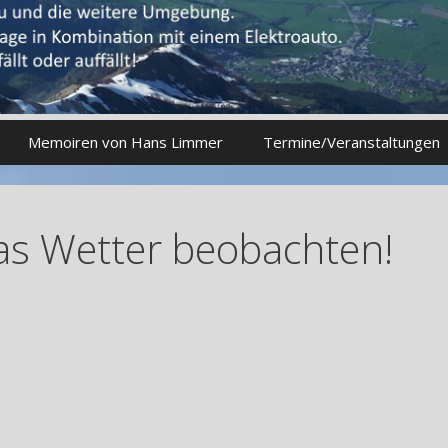
Memoiren von Hans Limmer
Termine/Veranstaltungen
das Wetter beobachten!