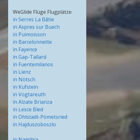
WeGlide Flüge Flugplätze
in Serres La Bâtie
in Aspres sur Buech
in Puimoisson
in Barcelonnette
in Fayence
in Gap-Tallard
in Fuentemilanos
in Lienz
in Nötsch
in Kufstein
in Vogtareuth
in Alzate Brianza
in Lesce Bled
in Ohlstadt-Pömetsried
in Hajduszoboszlo
in Namibia