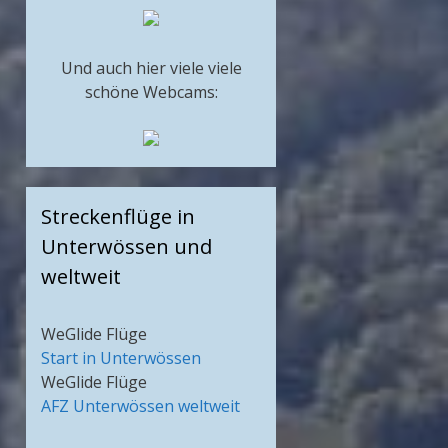
Und auch hier viele viele
schöne Webcams:
Streckenflüge in
Unterwössen und
weltweit
WeGlide Flüge
Start in Unterwössen
WeGlide Flüge
AFZ Unterwössen weltweit