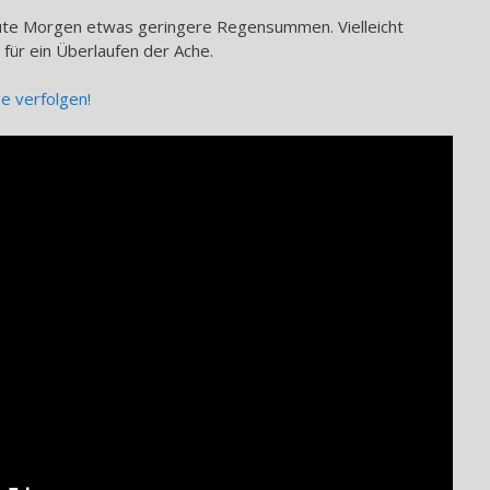
te Morgen etwas geringere Regensummen. Vielleicht
 für ein Überlaufen der Ache.
ge verfolgen!