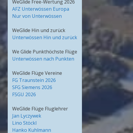
WeGlide Free-Wertung 2026
AFZ Unterwössen Europa
Nur von Unterwössen
WeGlide Hin und zurück
Unterwössen Hin und zurück
We Glide Punkthöchste Flüge
Unterwössen nach Punkten
WeGlide Flüge Vereine
FG Traunstein 2026
SFG Siemens 2026
FSGU 2026
WeGlide Flüge Fluglehrer
Jan Lyczywek
Lino Stöckl
Hanko Kuhlmann