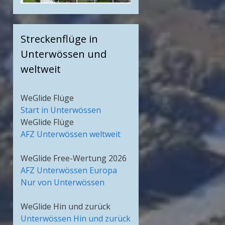
Streckenflüge in
Unterwössen und
weltweit
WeGlide Flüge
Start in Unterwössen
WeGlide Flüge
AFZ Unterwössen weltweit
WeGlide Free-Wertung 2026
AFZ Unterwössen Europa
Nur von Unterwössen
WeGlide Hin und zurück
Unterwössen Hin und zurück