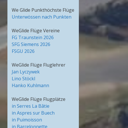
We Glide Punkthöchste Flüge
Unterwössen nach Punkten
WeGlide Flüge Vereine
FG Traunstein 2026
SFG Siemens 2026
FSGU 2026
WeGlide Flüge Fluglehrer
Jan Lyczywek
Lino Stöckl
Hanko Kuhlmann
WeGlide Flüge Flugplätze
in Serres La Bâtie
in Aspres sur Buech
in Puimoisson
in Barcelonnette