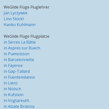
WeGlide Flüge Fluglehrer
Jan Lyczywek
Lino Stöckl
Hanko Kuhlmann
WeGlide Flüge Flugplätze
in Serres La Bâtie
in Aspres sur Buech
in Puimoisson
in Barcelonnette
in Fayence
in Gap-Tallard
in Fuentemilanos
in Lienz
in Nötsch
in Kufstein
in Vogtareuth
in Alzate Brianza