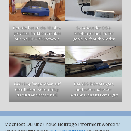
Der alte hat an die 10 Jahre
So schaut der OGN-
gehalten, funktioniert aber
Empfänger aus, Lüfter
nur mit DD-WRT-Software
geölt, läuft auch wieder
OGN-Empfänger oben auf
Der ADS-B-Empfänger,
dem Balken, schön luftig,
auch oben nahe der
da wird er nicht so heiß
Antenne, das ist immer gut
Möchtest Du über neue Beiträge informiert werden?