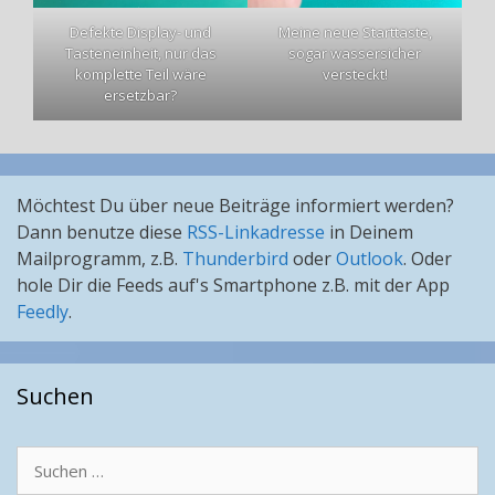
Defekte Display- und
Meine neue Starttaste,
Tasteneinheit, nur das
sogar wassersicher
komplette Teil wäre
versteckt!
ersetzbar?
Möchtest Du über neue Beiträge informiert werden?
Dann benutze diese
RSS-Linkadresse
in Deinem
Mailprogramm, z.B.
Thunderbird
oder
Outlook
. Oder
hole Dir die Feeds auf's Smartphone z.B. mit der App
Feedly
.
Suchen
Suchen
nach: