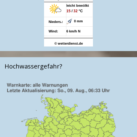
leicht bewölkt
15
/
32
°C
0 mm
Nieders.:
Wind:
6 km/h N
© wetterdienst.de
Hochwassergefahr?