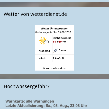
Wetter von wetterdienst.de
Wetter Unterwoessen
Vorhersage für So, 09.08.2026
leicht bewölkt
17
/
32
°C
0 mm
Nieders.:
Wind:
7 km/h N
© wetterdienst.de
Hochwassergefahr?