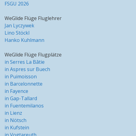
FSGU 2026
WeGlide Flüge Fluglehrer
Jan Lyczywek
Lino Stöckl
Hanko Kuhlmann
WeGlide Flüge Flugplätze
in Serres La Bâtie
in Aspres sur Buech
in Puimoisson
in Barcelonnette
in Fayence
in Gap-Tallard
in Fuentemilanos
in Lienz
in Nötsch
in Kufstein
in Vogtareuth