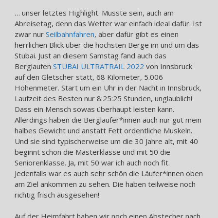
… unser letztes Highlight. Musste sein, auch am
Abreisetag, denn das Wetter war einfach ideal dafür. Ist
zwar nur
Seilbahnfahren
, aber dafür gibt es einen
herrlichen Blick über die höchsten Berge im und um das
Stubai. Just an diesem Samstag fand auch das
Berglaufen
STUBAI ULTRATRAIL 2022
von Innsbruck
auf den Gletscher statt, 68 Kilometer, 5.006
Höhenmeter. Start um ein Uhr in der Nacht in Innsbruck,
Laufzeit des Besten nur 8:25:25 Stunden, unglaublich!
Dass ein Mensch sowas überhaupt leisten kann.
Allerdings haben die Bergläufer*innen auch nur gut mein
halbes Gewicht und anstatt Fett ordentliche Muskeln.
Und sie sind typischerweise um die 30 Jahre alt, mit 40
beginnt schon die Masterklasse und mit 50 die
Seniorenklasse. Ja, mit 50 war ich auch noch fit.
Jedenfalls war es auch sehr schön die Läufer*innen oben
am Ziel ankommen zu sehen. Die haben teilweise noch
richtig frisch ausgesehen!
Auf der Heimfahrt haben wir noch einen Abstecher nach