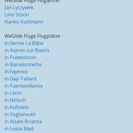
WeGlide Flüge Fluglehrer
Jan Lyczywek
Lino Stöckl
Hanko Kuhlmann
WeGlide Flüge Flugplätze
in Serres La Bâtie
in Aspres sur Buech
in Puimoisson
in Barcelonnette
in Fayence
in Gap-Tallard
in Fuentemilanos
in Lienz
in Nötsch
in Kufstein
in Vogtareuth
in Alzate Brianza
in Lesce Bled