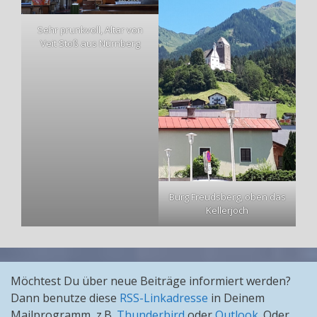
Sehr prunkvoll, Altar von
Veit Stoß aus Nürnberg
Burg Freudsberg, oben das
Kellerjoch
Möchtest Du über neue Beiträge informiert werden?
Dann benutze diese
RSS-Linkadresse
in Deinem
Mailprogramm, z.B.
Thunderbird
oder
Outlook
. Oder