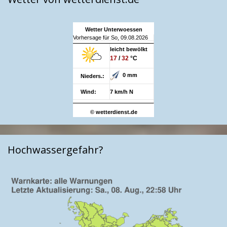
Wetter Unterwoessen
Vorhersage für So, 09.08.2026
leicht bewölkt
17
/
32
°C
0 mm
Nieders.:
Wind:
7 km/h N
© wetterdienst.de
Hochwassergefahr?