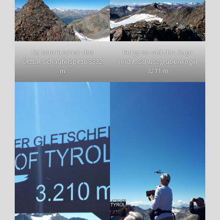
Da kommt schon das
Berge so weit das Auge
Ötztal, Schaufelspitze 3332
reicht, Schussgrubenkogel
m
3211 m